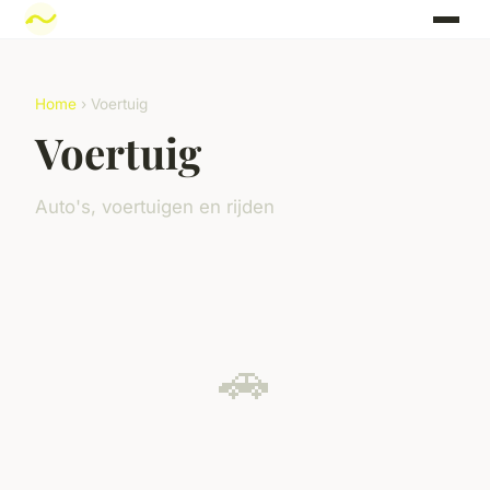
Home
› Voertuig
Voertuig
Auto's, voertuigen en rijden
🚗