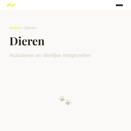
Home
› Dieren
Dieren
Huisdieren en dierlijke metgezellen
🐾