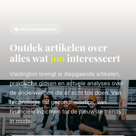
📚 Het kennisplatform
Ontdek artikelen over
alles wat
jou
interesseert
Vladington brengt je diepgaande artikelen,
praktische gidsen en actuele analyses over
de onderwerpen die er echt toe doen. Van
technologie tot gezondheidstips, van
financiële inzichten tot de nieuwste trends
in mode.